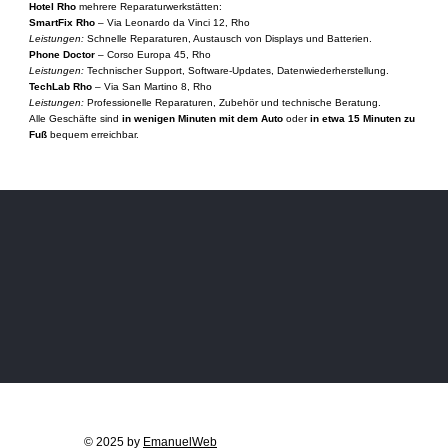
Hotel Rho
mehrere Reparaturwerkstätten:
SmartFix Rho
– Via Leonardo da Vinci 12, Rho
Leistungen:
Schnelle Reparaturen, Austausch von Displays und Batterien.
Phone Doctor
– Corso Europa 45, Rho
Leistungen:
Technischer Support, Software-Updates, Datenwiederherstellung.
TechLab Rho
– Via San Martino 8, Rho
Leistungen:
Professionelle Reparaturen, Zubehör und technische Beratung.
Alle Geschäfte sind
in wenigen Minuten mit dem Auto
oder
in etwa 15 Minuten zu
Fuß
bequem erreichbar.
© 2025 by
EmanuelWeb