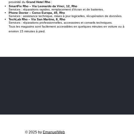
proximité du
Grand Hotel Rho
:
SmartFix Rho – Via Leonardo da Vinci, 12, Rho
Services : réparations rapides, remplacement d’écran et de batteries.
Phone Doctor – Corso Europa, 45, Rho
Services : assistance technique, mises à jour logicielles, récupération de données.
TechLab Rho – Via San Martino, 8, Rho
Services : réparations professionnelles, accessoires et conseils techniques.
Tous les magasins sont facilement accessibles en quelques minutes en voiture ou à
environ 15 minutes à pied.
© 2025 by
EmanuelWeb